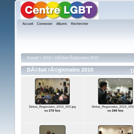
Accueil
Connexion
Albums
Rechercher
Accueil
>
2010
>
DÃ©bat rÃ©gionales 2010
DÃ©bat rÃ©gionales 2010
T
Debat_Regionales_2010_003.jpg
Debat_Regionales_2010_005.
vu 278 fois
vu 288 fois