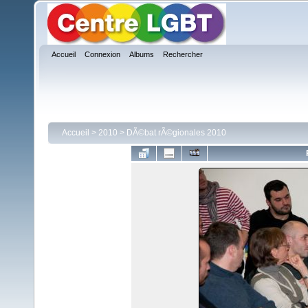
Accueil
Connexion
Albums
Rechercher
Accueil
>
2010
>
DÃ©bat rÃ©gionales 2010