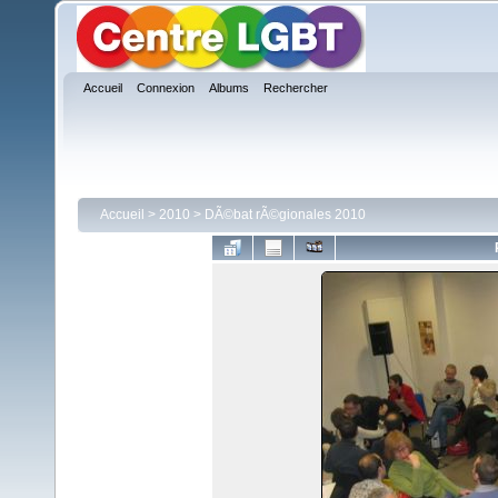
Accueil
Connexion
Albums
Rechercher
Accueil
>
2010
>
DÃ©bat rÃ©gionales 2010