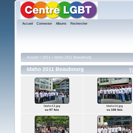
Accueil
Connexion
Albums
Rechercher
Accueil
>
2011
>
Idaho 2011 Beaubourg
Idaho 2011 Beaubourg
T
Idaho13.jpg
Idaho14.jpg
vu 97 fois
vu 106 fois