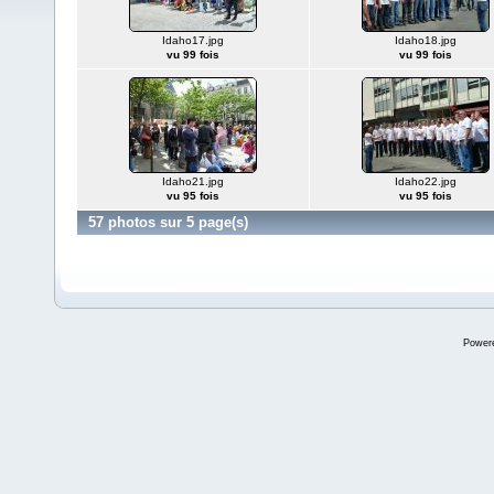
Idaho17.jpg
Idaho18.jpg
vu 99 fois
vu 99 fois
Idaho21.jpg
Idaho22.jpg
vu 95 fois
vu 95 fois
57 photos sur 5 page(s)
Power