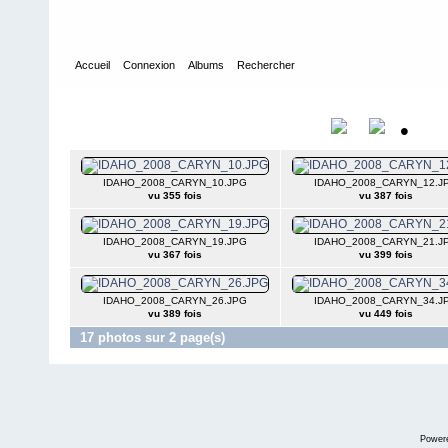
Accueil
Connexion
Albums
Rechercher
Accueil
>
2008
>
IDAHO 2008
IDAHO 2008
•
Titre
Nom
IDAHO_2008_CARYN_10.JPG
IDAHO_2008_CARYN_12.J
vu 355 fois
vu 387 fois
IDAHO_2008_CARYN_19.JPG
IDAHO_2008_CARYN_21.J
vu 367 fois
vu 399 fois
IDAHO_2008_CARYN_26.JPG
IDAHO_2008_CARYN_34.J
vu 389 fois
vu 449 fois
17 photos sur 2 page(s)
Power