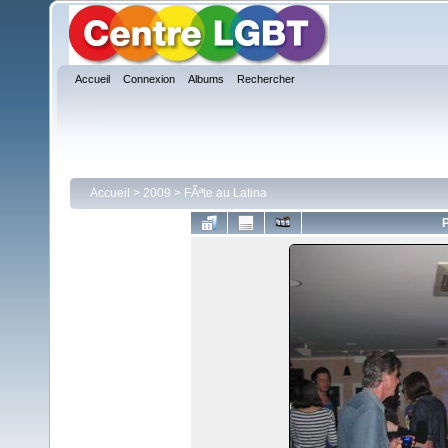
Accueil
Connexion
Albums
Rechercher
Accueil
>
2009
>
FÃªte au Latina
P