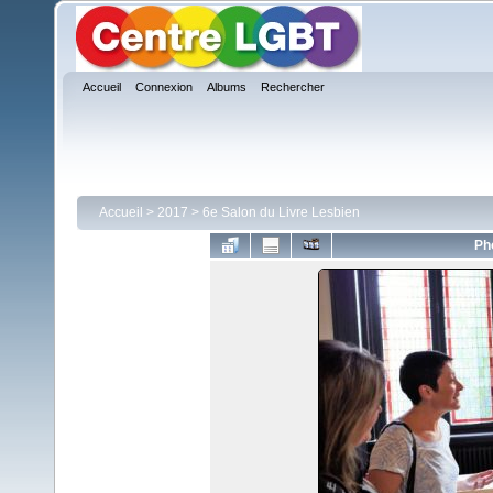
Accueil
Connexion
Albums
Rechercher
Accueil
>
2017
>
6e Salon du Livre Lesbien
Ph